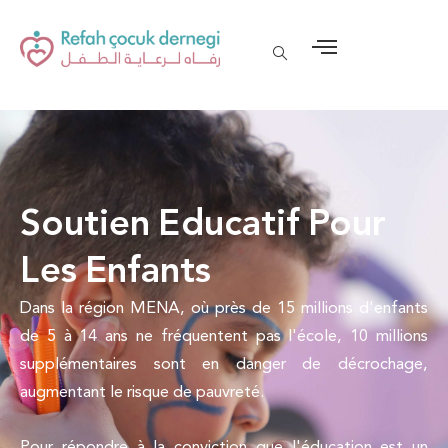
Soutien Educatif Pour
Les Enfants
Dans la région MENA, où près de 15 millions d'enfants
de 5 à 14 ans ne fréquentent pas l'école, 10 millions
supplémentaires sont en danger de décrochage,
augmentant le risque de pauvreté.
Pour répondre à la conviction que l'éducation est un