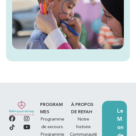
PROGRAM
À PROPOS
Le
MES
DE REFAH
M
Programme
Notre
on
de secours.
histoire
Programme
Communauté
de