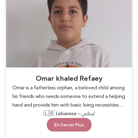
Omar khaled Refaey
Omar is a fatherless orphan, a beloved child among
his friends who needs someone to extend a helping
hand and provide him with basic living necessities.
He deserves to grow up in a loving and supportive
🇱🇧 Lebanese – لبناني
environment, allowing him to live with dignity and
En Savoir Plus
safety. Every act of care can plant hope in his heart