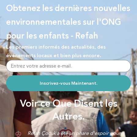
Obtenez les dernières nouvelles
environnementales sur l'ONG
pour les enfants - Refah
Les premiers informés des actualités, des
événements locaux et bien plus encore.
Inscrivez-vous Maintenant.
Voir ce Que Disent les
Autres.
J'ai été bénévole à Refah Çocuk pendant