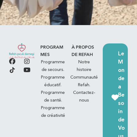
PROGRAM
À PROPOS
Le
MES
DE REFAH
M
Programme
Notre
on
de secours.
histoire
Programme
Communauté
de
éducatif.
Refah.
a
Programme
Contactez-
Be
de santé.
nous
so
Programme
in
de créativité
de
Vo
us