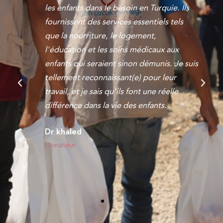
quelques années, et j'ai été constamment
impressionné par l'engagement de
l'organisation à fournir des soins de
qualité aux enfants. Le personnel est
s
dévoué et compatissant, et ils vont au-
delà de leurs responsabilités pour
s'assurer que les enfants sont heureux et
en bonne santé. Je recommande
vivement Refah Çocuk à toute personne
cherchant une ONG à soutenir.
Jabraeil Ali
Bénévole