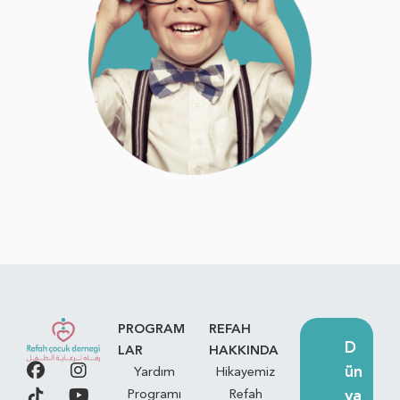
PROGRAM
REFAH
D
LAR
HAKKINDA
ün
Yardım
Hikayemiz
ya
Programı
Refah