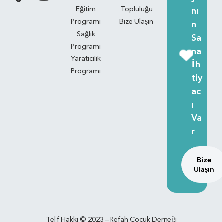
Eğitim
Topluluğu
nı
Programı
Bize Ulaşın
n
Sağlık
Sa
Programı
na
Yaratıcılık
İh
Programı
tiy
ac
ı
Va
r
Bize
Ulaşın
Telif Hakkı © 2023 – Refah Çocuk Derneği