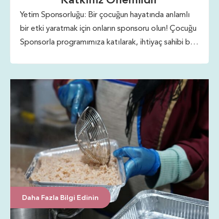
Yetim Sponsorluğu: Bir çocuğun hayatında anlamlı
bir etki yaratmak için onların sponsoru olun! Çocuğu
Sponsorla programımıza katılarak, ihtiyaç sahibi bir
çocuğa önemli destek sağlayabilirsiniz.
Sponsorluğunuz, çocuğun eğitim, sağlık hizmetleri
ve yoksulluk döngüsünü kırabilecek diğer temel
kaynaklara erişimini sağlar.
Daha Fazla Bilgi Edinin