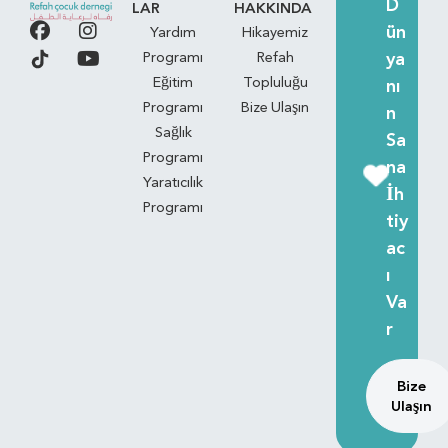
D
LAR
HAKKINDA
ün
Yardım
Hikayemiz
ya
Programı
Refah
Eğitim
Topluluğu
nı
Programı
Bize Ulaşın
n
Sağlık
Sa
Programı
na
Yaratıcılık
İh
Programı
tiy
ac
ı
Va
r
Bize
Ulaşın