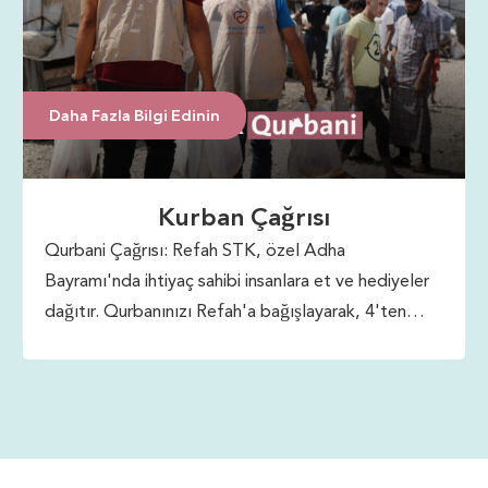
Daha Fazla Bilgi Edinin
Kurban Çağrısı
Qurbani Çağrısı: Refah STK, özel Adha
Bayramı'nda ihtiyaç sahibi insanlara et ve hediyeler
dağıtır. Qurbanınızı Refah'a bağışlayarak, 4'ten
fazla ülkedeki savunmasız toplulukların Bayram
sevincini yaşamalarına yardımcı olabilirsiniz. Birçok
aile için bu, yıl boyunca etin tadını çıkarmak için tek
zaman olabilir