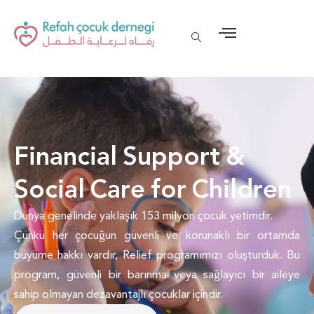
Financial Support &
Social Care for Children
Dünya genelinde yaklaşık 153 milyon çocuk yetimdir.
Çünkü her çocuğun güvenli ve korunaklı bir ortamda
büyüme hakkı vardır, Relief programımızı oluşturduk. Bu
program, güvenli bir barınma veya sağlayıcı bir aileye
sahip olmayan dezavantajlı çocuklar içindir.