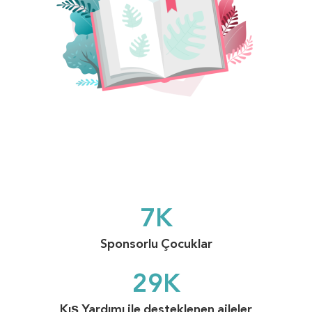
7
K
Sponsorlu Çocuklar
29
K
Kış Yardımı ile desteklenen aileler