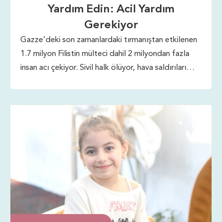
Yardım Edin: Acil Yardım
Gerekiyor
Gazze'deki son zamanlardaki tırmanıştan etkilenen
1.7 milyon Filistin mülteci dahil 2 milyondan fazla
insan acı çekiyor. Sivil halk ölüyor, hava saldırıları
devam ediyor ve aileler yerinden ediliyor. İnsani
yardıma acil ihtiyaç var, zira temel malzemeler
tükeniyor. Bu etkilenenlere hayat kurtaran yardımı
getirmek için derhal harekete geçilmesi gerekiyor.