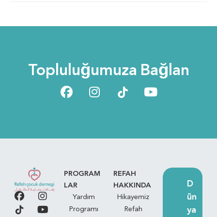
Topluluğumuza Bağlan
PROGRAM
REFAH
D
LAR
HAKKINDA
ün
Yardım
Hikayemiz
ya
Programı
Refah