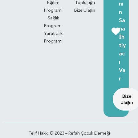
Eğitim
Topluluğu
nı
Programı
Bize Ulaşın
n
Sağlık
Sa
Programı
na
Yaratıcılık
İh
Programı
tiy
ac
ı
Va
r
Bize
Ulaşın
Telif Hakkı © 2023 – Refah Çocuk Derneği