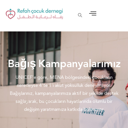
Bağış Kampanyalarımız
UNICEF'e göre, MENA bölgesindeki çocukların
neredeyse 4'te 1'i akut yoksulluk deneyimliyor.
Bağışlarınız, kampanyalarımıza aktif bir şekilde destek
sağlayarak, bu çocukların hayatlarında olumlu bir
değişim yaratmamıza katkıda bulunuyor.