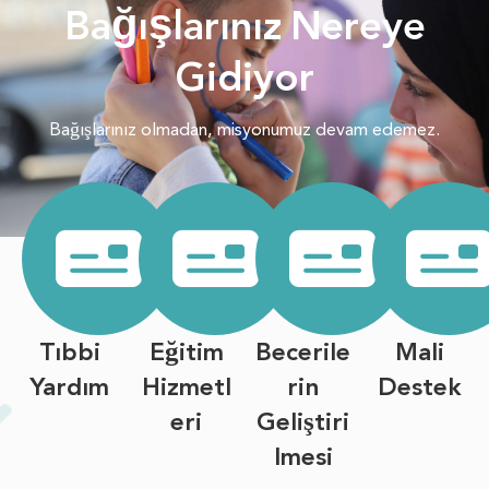
Bağışlarınız Nereye
Gidiyor
Bağışlarınız olmadan, misyonumuz devam edemez.
Tıbbi
Eğitim
Becerile
Mali
Yardım
Hizmetl
rin
Destek
eri
Geliştiri
lmesi