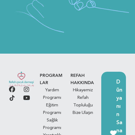
PROGRAM
REFAH
D
LAR
HAKKINDA
ün
Yardım
Hikayemiz
ya
Programı
Refah
Eğitim
Topluluğu
nı
Programı
Bize Ulaşın
n
Sağlık
Sa
Programı
na