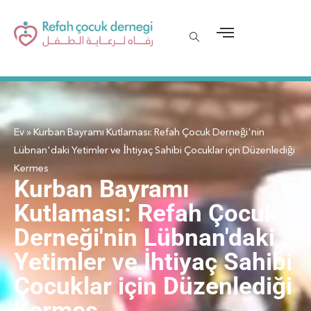
Ev
»
Kurban Bayramı Kutlaması: Refah Çocuk Derneği'nin
Lübnan'daki Yetimler ve İhtiyaç Sahibi Çocuklar için Düzenlediği
Kermes
Kurban Bayramı
Kutlaması: Refah Çocuk
Derneği'nin Lübnan'daki
Yetimler ve İhtiyaç Sahibi
Çocuklar için Düzenlediği
Kermes