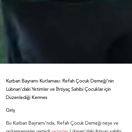
Kurban Bayramı Kutlaması: Refah Çocuk Derneği'nin
Lübnan'daki Yetimler ve İhtiyaç Sahibi Çocuklar için
Düzenlediği Kermes
Giriş
Bu Kurban Bayramı'nda, Refah Çocuk Derneği neşe ve
gülümsemeler getirdi
yetimler
Lübnan'daki ihtiyaç sahibi