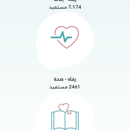
7،174 مستفيد
رفاه - صحة
2461 مستفيد