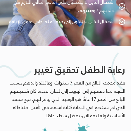
الأطفال الذين لا يحصلون على الدعم المالي اللازم من
والديهم / وصييهم.
الأطفال الذين يحتاجون إلى دعم تعلم خاص وذوي الإعاقة.
رعاية الطفل تحقيق تغيير
فقد محمد، البالغ من العمر 7 سنوات، وعائلته والدهم بسبب
الحرب، مما دفعهم إلى الهروب إلى لبنان. بعدما كان شقيقهم
البالغ من العمر 17 عامًا هو الوحيد الذي يوفر لهم، نجح محمد
الذي لم يستطع في البداية كتابة اسمه، في تأمين احتياجاته
الأساسية وتعليمه الآن، بفضل سخاء رعاةنا.