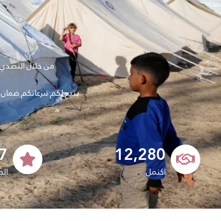
من خلال التصدي بن
يتيح لكم تبرعاتكم ضمان و
7
12,280
اكتمل
الج