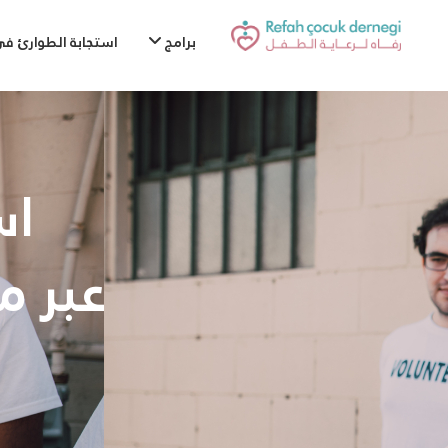
برامج
استجابة الطوارئ في
اس
عبر م