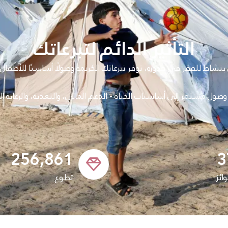
التأثير الدائم لتبرعاتك
شاط للفقر في جذوره، توفر تبرعاتك الكريمة وصولًا أساسيًا للأطفال و
صول مستمر إلى أساسيات الحياة - الدعم المالي، والتغذية، والرعاية ال
256,861
3
وائز
تطوع